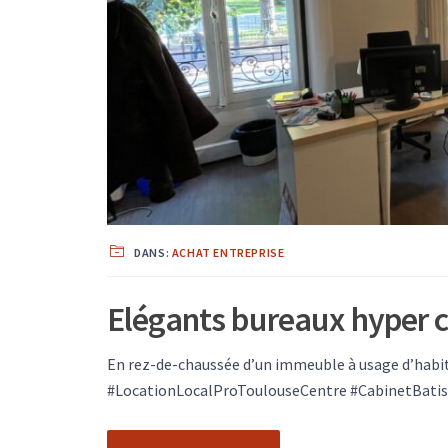
DANS:
ACHAT ENTREPRISE
Elégants bureaux hyper 
En rez-de-chaussée d’un immeuble à usage d’hab
#LocationLocalProToulouseCentre #CabinetBatiste 