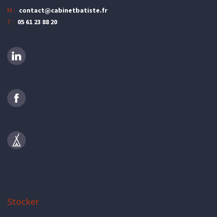
M :
contact@cabinetbatiste.fr
T :
05 61 23 88 20
Stocker