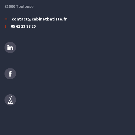
31000 Toulouse
M :
contact@cabinetbatiste.fr
T :
05 61 23 88 20