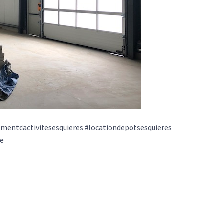
timentdactivitesesquieres #locationdepotsesquieres
te