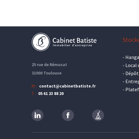
Stock
-
Hanga
25 rue de Rémusat
-
Local 
31000 Toulouse
-
Dépôt
-
Entrep
M :
contact@cabinetbatiste.fr
-
Plate
T :
05 61 23 88 20