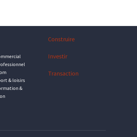
Construire
Investir
ommercial
rofessionnel
oom
Transaction
ort & loisirs
ormation &
ion