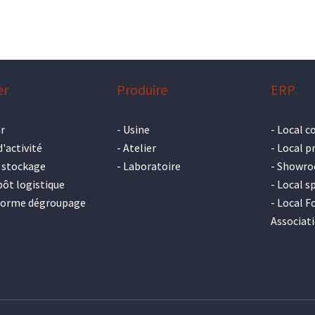
er
Produire
ERP
r
-
Usine
-
Local c
d'activité
-
Atelier
-
Local p
 stockage
-
Laboratoire
-
Showr
ôt logistique
-
Local sp
forme dégroupage
-
Local F
Associat