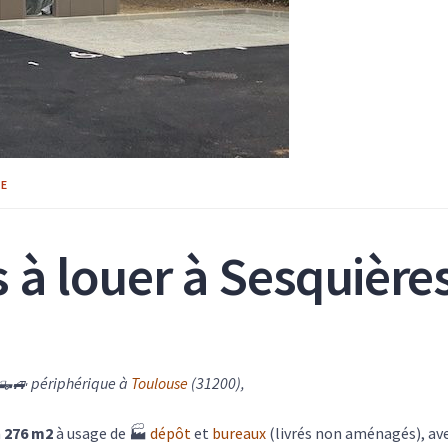
IE
s à louer à Sesquière
🛻🚙 périphérique à
Toulouse
(31200),
n
276 m2
à usage de 🏭
dépôt
et
bureaux
(livrés non aménagés), av