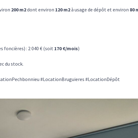
nviron
200 m2
dont environ
120 m2
à usage de dépôt et environ
80 
 foncières) : 2 040 € (soit
170 €/mois
)
ec du stock.
cationPechbonnieu #LocationBruguieres #LocationDépôt