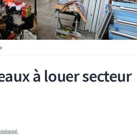
IE
eaux à louer secteur
 aménagé
,