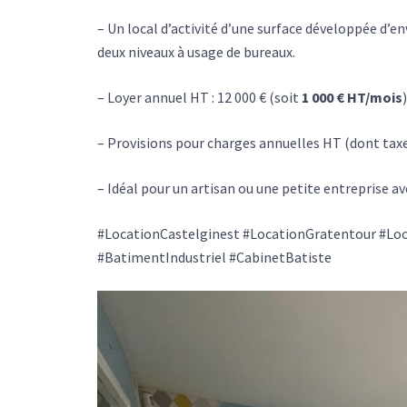
– Un local d’activité d’une surface développée d’e
deux niveaux à usage de bureaux.
– Loyer annuel HT : 12 000 € (soit
1 000 € HT/mois
)
– Provisions pour charges annuelles HT (dont taxes
– Idéal pour un artisan ou une petite entreprise av
#LocationCastelginest #LocationGratentour #Lo
#BatimentIndustriel #CabinetBatiste