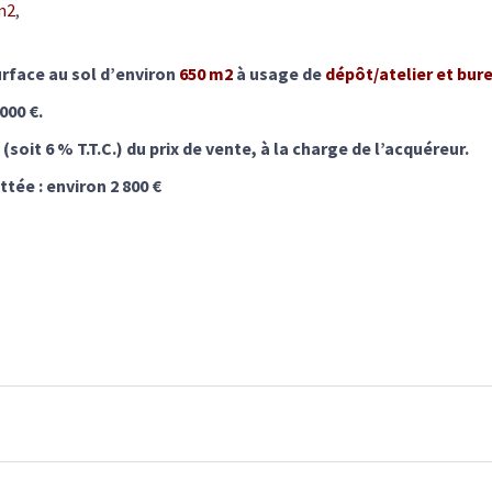
m2
,
urface au sol d’environ
650 m2
à usage de
dépôt/atelier et bur
000 €.
soit 6 % T.T.C.) du prix de vente, à la charge de l’acquéreur.
tée : environ 2 800 €