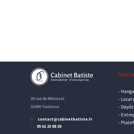
Stock
-
Hanga
25 rue de Rémusat
-
Local 
31000 Toulouse
-
Dépôt
-
Entrep
M :
contact@cabinetbatiste.fr
-
Plate
T :
05 61 23 88 20