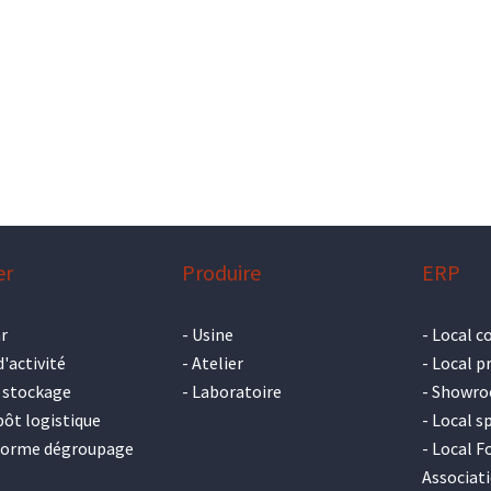
er
Produire
ERP
r
-
Usine
-
Local c
d'activité
-
Atelier
-
Local p
 stockage
-
Laboratoire
-
Showr
ôt logistique
-
Local sp
forme dégroupage
-
Local F
Associat