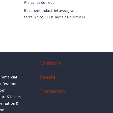
Plaisance du Touch
Bâtiment industriel avec grand
terrain clos ZI En Jacca à Colomiers
Construire
Investir
ommercial
rofessionnel
oom
Transaction
ort & loisirs
ormation &
ion