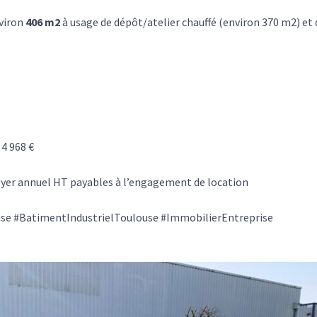
nviron
406 m2
à usage de dépôt/atelier chauffé (environ 370 m2) et 
 4 968 €
oyer annuel HT payables à l’engagement de location
se #BatimentIndustrielToulouse #ImmobilierEntreprise