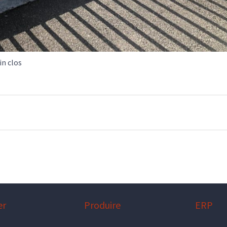
in clos
er
Produire
ERP