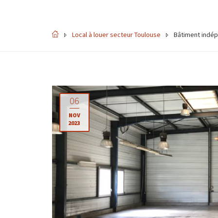
Local à louer secteur Toulouse
Bâtiment indé
06
NOV
2023