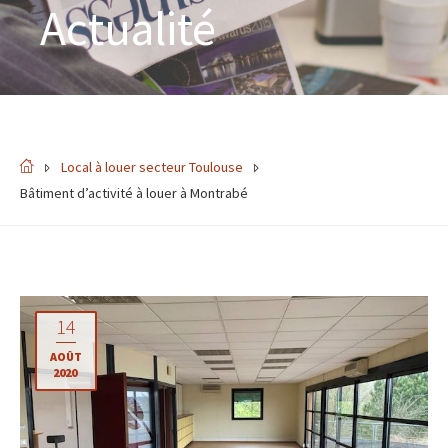
Actualité
Local à louer secteur Toulouse
Bâtiment d’activité à louer à Montrabé
14
AOÛT
2020