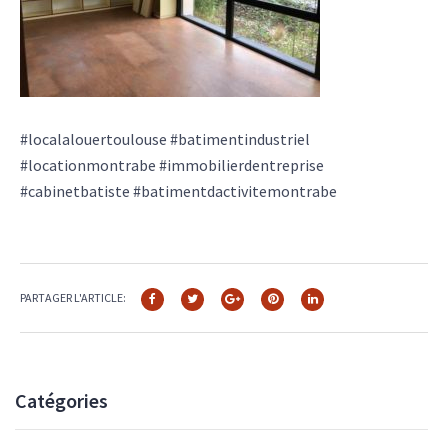
#localalouertoulouse #batimentindustriel
#locationmontrabe #immobilierdentreprise
#cabinetbatiste #batimentdactivitemontrabe
PARTAGER L'ARTICLE:
Catégories