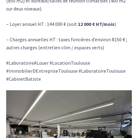
(850 m2) et bureaux/salles de réunion climatisés (400 m2
sur deux niveaux).
– Loyer annuel HT : 144 000 € (soit
12 000 € HT/mois
)
– Charges annuelles HT : taxes foncières d’environ 8150 € ;
autres charges (entretien clim / espaces verts)
#LaboratoireALouer #LocationToulouse
#ImmobilierDEntrepriseToulouse #LaboratoireToulouse
#CabinetBatiste