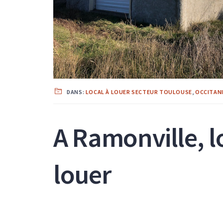
DANS:
LOCAL À LOUER SECTEUR TOULOUSE
,
OCCITAN
A Ramonville, lo
louer