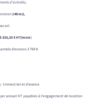
ents d’activités,
’environ
140 m2,
au sol.
3 233,33 € HT/mois
)
nsemble d’environ 3 769 €
 : trimestriel et d’avance
oyer annuel HT payables à l’engagement de location