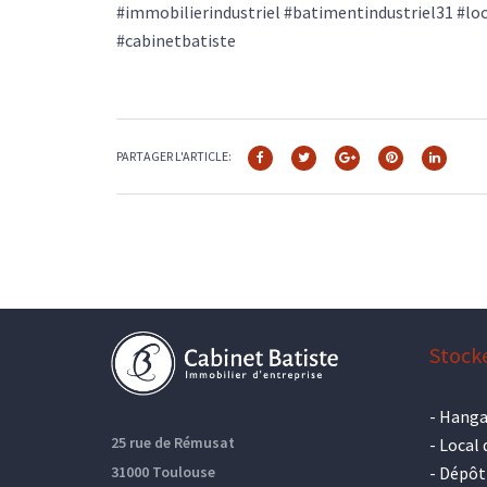
#immobilierindustriel #batimentindustriel31 #lo
#cabinetbatiste
PARTAGER L'ARTICLE:
Stock
-
Hanga
25 rue de Rémusat
-
Local 
31000 Toulouse
-
Dépôt