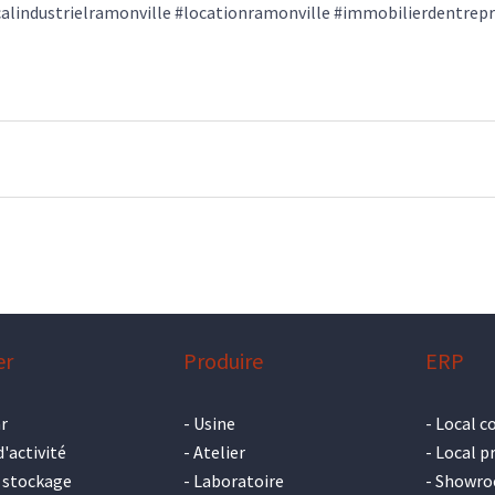
calindustrielramonville #locationramonville #immobilierdentrepr
er
Produire
ERP
r
-
Usine
-
Local c
d'activité
-
Atelier
-
Local p
 stockage
-
Laboratoire
-
Showr