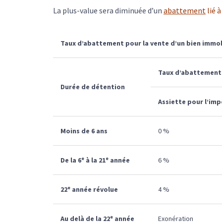
La plus-value sera diminuée d’un
abattement
lié 
Taux d’abattement pour la vente d’un bien immob
Taux d’abattement 
Durée de détention
Assiette pour l’imp
Moins de 6 ans
0 %
e
e
De la 6
à la 21
année
6 %
e
22
année révolue
4 %
e
Au delà de la 22
année
Exonération