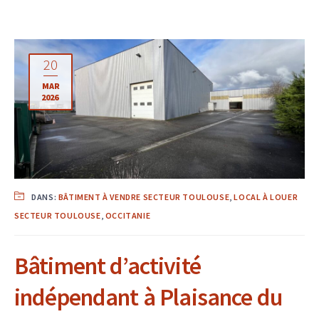
20
MAR
2026
DANS:
BÂTIMENT À VENDRE SECTEUR TOULOUSE
,
LOCAL À LOUER
SECTEUR TOULOUSE
,
OCCITANIE
Bâtiment d’activité
indépendant à Plaisance du