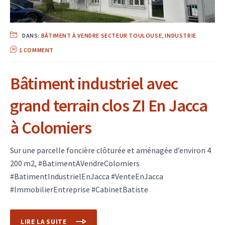
DANS:
BÂTIMENT À VENDRE SECTEUR TOULOUSE
,
INDUSTRIE
1 COMMENT
Bâtiment industriel avec
grand terrain clos ZI En Jacca
à Colomiers
Sur une parcelle foncière clôturée et aménagée d’environ 4
200 m2, #BatimentAVendreColomiers
#BatimentIndustrielEnJacca #VenteEnJacca
#ImmobilierEntreprise #CabinetBatiste
LIRE LA SUITE