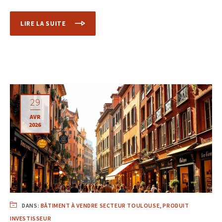
LIRE LA SUITE
29
AVR
2026
DANS:
BÂTIMENT À VENDRE SECTEUR TOULOUSE
,
PRODUIT
INVESTISSEUR