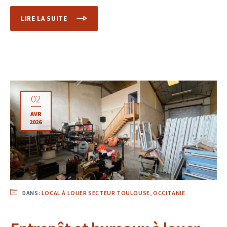
LIRE LA SUITE
02
AVR
2026
DANS:
LOCAL À LOUER SECTEUR TOULOUSE
,
OCCITANIE